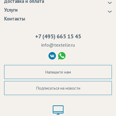
Доставка и оплата
Статьи
Доставка
Услуги
Программа лояльности
Оплата
Образцы
Контакты
Сертификаты качества
Возврат
Пропитка тканей
Вакансии
Ремонт и обслуживание оборудования
+7 (495) 665 15 45
Судебные решения
info@textelle.ru
Политика Конфиденциальности
Согласие на обработку ПД
Напишите нам
Подписаться на новости
а в наличии:
Цвет: