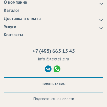
О компании
О нас
Каталог
Новости
Доставка и оплата
Статьи
Доставка
Услуги
Программа лояльности
Оплата
Образцы
Контакты
Сертификаты качества
Возврат
Пропитка тканей
Вакансии
Ремонт и обслуживание оборудования
+7 (495) 665 15 45
Судебные решения
info@textelle.ru
Политика Конфиденциальности
Согласие на обработку ПД
Напишите нам
Подписаться на новости