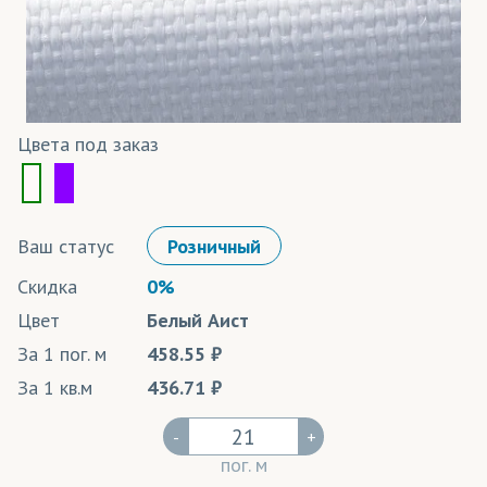
Цвета под заказ
Ваш статус
Розничный
Скидка
0%
Цвет
Белый Аист
За 1 пог. м
458.55
За 1 кв.м
436.71
-
+
пог. м