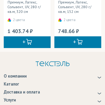
Премиум, Латекс,
Премиум, Латекс,
Сольвент, UV, 280 г/
Сольвент, UV, 280 г/
кв.м, 320 см
кв.м, 152 см
2 цвета
2 цвета
1 403.74
748.66
О компании
О нас
Каталог
Новости
Доставка и оплата
Статьи
Доставка
Услуги
Программа лояльности
Оплата
Образцы