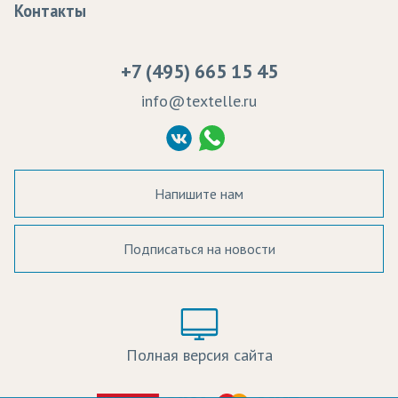
Контакты
Сертификаты качества
Возврат
Пропитка тканей
Вакансии
Ремонт и обслуживание оборудования
+7 (495) 665 15 45
Судебные решения
info@textelle.ru
Политика Конфиденциальности
Согласие на обработку ПД
Напишите нам
Подписаться на новости
а в наличии:
Цвет:
Цена:
Полная версия сайта
оличество: