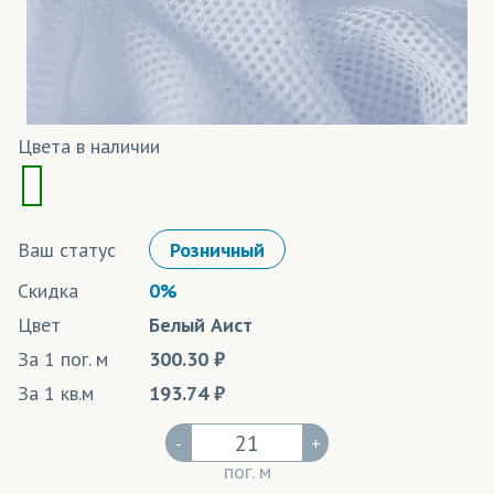
Цвета в наличии
Ваш статус
Розничный
Скидка
0%
Цвет
Белый Аист
За 1 пог. м
300.30
За 1 кв.м
193.74
-
+
пог. м