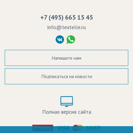
Сертификаты качества
Возврат
Пропитка тканей
Вакансии
Ремонт и обслуживание оборудования
+7 (495) 665 15 45
Судебные решения
info@textelle.ru
Политика Конфиденциальности
Согласие на обработку ПД
Напишите нам
Подписаться на новости
а в наличии:
Цвет:
Цена:
Полная версия сайта
оличество: