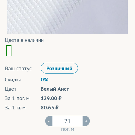
Цвета в наличии
Ваш статус
Розничный
Скидка
0%
Цвет
Белый Аист
За 1 пог. м
129.00
За 1 кв.м
80.63
-
+
пог. м