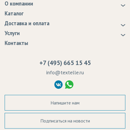
О компании
О нас
Каталог
Новости
Доставка и оплата
Статьи
Доставка
Услуги
Программа лояльности
Оплата
Образцы
Контакты
Сертификаты качества
Возврат
Пропитка тканей
Вакансии
Ремонт и обслуживание оборудования
+7 (495) 665 15 45
Судебные решения
info@textelle.ru
Политика Конфиденциальности
Согласие на обработку ПД
Напишите нам
Подписаться на новости