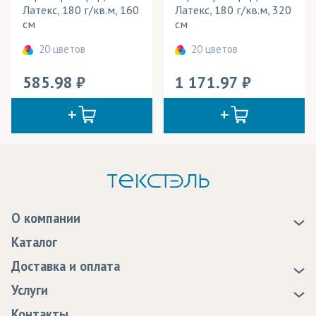
Латекс, 180 г/кв.м, 160
Латекс, 180 г/кв.м, 320
см
см
20 цветов
20 цветов
585.98
1 171.97
О компании
О нас
Каталог
Новости
Доставка и оплата
Статьи
Доставка
Услуги
Программа лояльности
Оплата
Образцы
Контакты