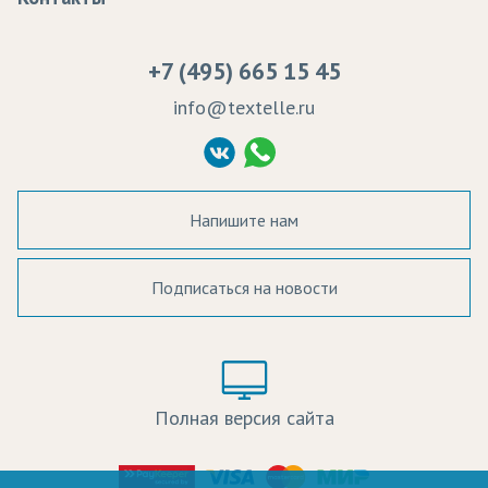
Сертификаты качества
Возврат
Пропитка тканей
Вакансии
Ремонт и обслуживание оборудования
+7 (495) 665 15 45
Судебные решения
info@textelle.ru
Политика Конфиденциальности
Согласие на обработку ПД
Напишите нам
Подписаться на новости
а в наличии:
Цвет:
Цена:
Полная версия сайта
оличество: