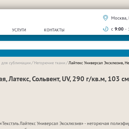
Москва, 
с
9:00
-
УСЛУГИ
КОНТАКТЫ
и для сублимации
Негорючие ткани
Лайтекс Универсал Эксклюзив, Нег
, Латекс, Сольвент, UV, 290 г/кв.м, 103 с
«Текстэль Лайтекс Универсал Эксклюзив» - негорючая полиэф