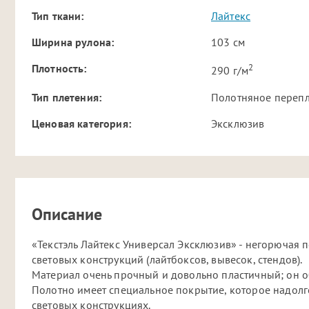
Тип ткани:
Лайтекс
Ширина рулона:
103 см
2
Плотность:
290 г/м
Тип плетения:
Полотняное переп
Ценовая категория:
Эксклюзив
Описание
«Текстэль Лайтекс Универсал Эксклюзив» - негорючая 
световых конструкций (лайтбоксов, вывесок, стендов).
Материал очень прочный и довольно пластичный; он о
Полотно имеет специальное покрытие, которое надолг
световых конструкциях.