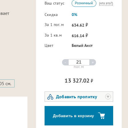
Ваш статус
Розничный
(что это?)
ивает
Скидка
0%
За 1 пог. м
634.62
За 1 кв.м
616.14
Цвет
Белый Аист
-
+
пог. м
13 327.02
05 см.
Добавить пропитку
Добавить в корзину