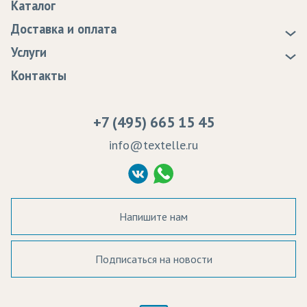
Каталог
Новости
Доставка и оплата
Статьи
Доставка
Услуги
Программа лояльности
Оплата
Образцы
Контакты
Сертификаты качества
Возврат
Пропитка тканей
Вакансии
Ремонт и обслуживание оборудования
+7 (495) 665 15 45
Судебные решения
info@textelle.ru
Политика Конфиденциальности
Согласие на обработку ПД
Напишите нам
Подписаться на новости
а в наличии: