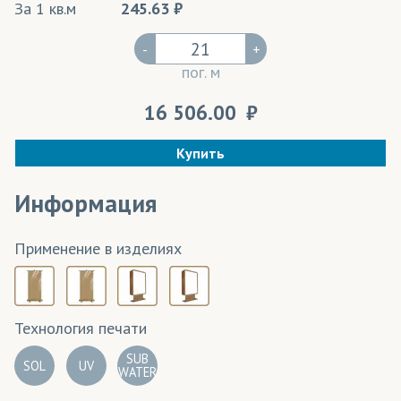
За 1 кв.м
245.63
-
+
пог. м
16 506.00
Купить
Информация
Применение в изделиях
Технология печати
SUB
SOL
UV
WATER