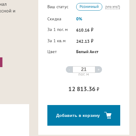
иал
Ваш статус
Розничный
(что это?)
ксной и
Скидка
0%
За 1 пог. м
610.16
За 1 кв.м
242.13
Цвет
Белый Аист
-
+
пог. м
12 813.36
Добавить в корзину