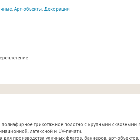
ичные
,
Арт-объекты
,
Декорации
ереплетение
% полиэфирное трикотажное полотно с крупными сквозными 
мационной, латексной и UV-печати.
я для производства уличных флагов, баннеров, арт-объектов