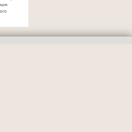
пным
ого