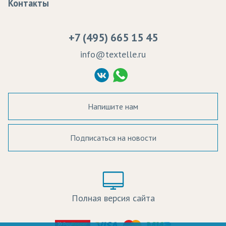
Контакты
Сертификаты качества
Возврат
Пропитка тканей
Вакансии
Ремонт и обслуживание оборудования
+7 (495) 665 15 45
Судебные решения
info@textelle.ru
Политика Конфиденциальности
Согласие на обработку ПД
Напишите нам
Подписаться на новости
а в наличии:
Цвет:
Цена:
Полная версия сайта
оличество: