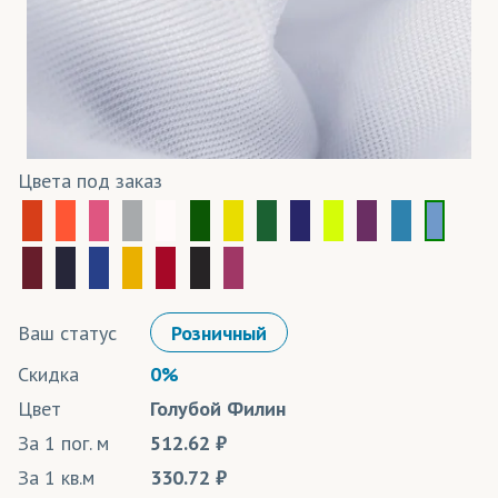
Цвета под заказ
Ваш статус
Розничный
Скидка
0%
Цвет
Голубой Филин
За 1 пог. м
512.62
За 1 кв.м
330.72