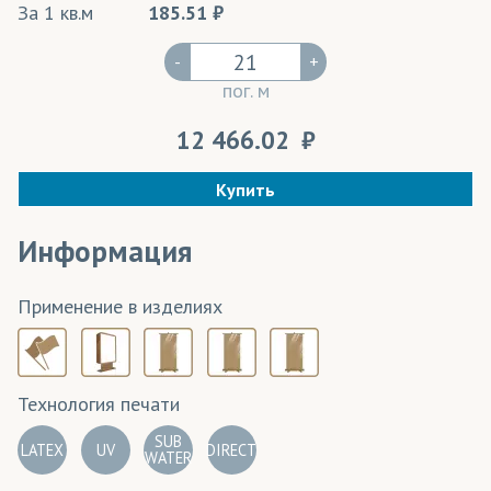
За 1 кв.м
185.51
-
+
пог. м
12 466.02
Купить
Информация
Применение в изделиях
Технология печати
SUB
LATEX
UV
DIRECT
WATER