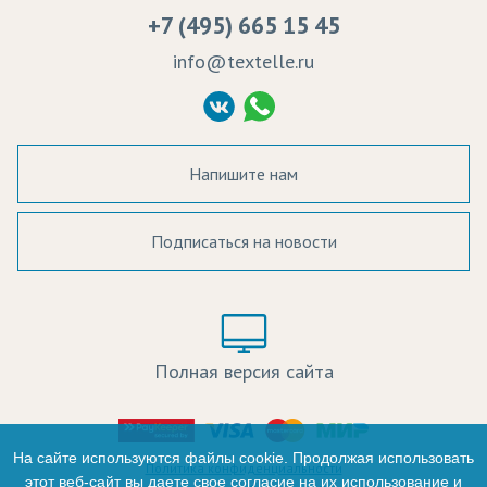
Вакансии
Ремонт и обслуживание оборудования
+7 (495) 665 15 45
Судебные решения
info@textelle.ru
Политика Конфиденциальности
Согласие на обработку ПД
Напишите нам
Подписаться на новости
а в наличии:
Цвет:
Цена:
Полная версия сайта
оличество:
-
На сайте используются файлы cookie. Продолжая использовать
Политика конфиденциальности
этот веб-сайт вы даете свое согласие на их использование и