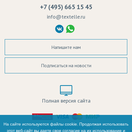
Вакансии
Ремонт и обслуживание оборудования
+7 (495) 665 15 45
Судебные решения
info@textelle.ru
Политика Конфиденциальности
Согласие на обработку ПД
Напишите нам
Подписаться на новости
а в наличии:
Цвет:
Цена:
Полная версия сайта
оличество:
-
На сайте используются файлы cookie. Продолжая использовать
Политика конфиденциальности
этот веб-сайт вы даете свое согласие на их использование и