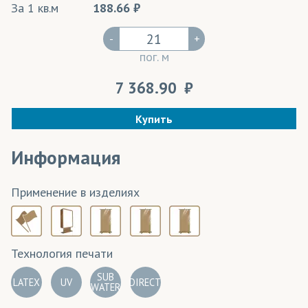
За 1 кв.м
188.66
-
+
пог. м
7 368.90
Купить
Информация
Применение в изделиях
Технология печати
SUB
LATEX
UV
DIRECT
WATER