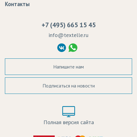
Контакты
Сертификаты качества
Возврат
Пропитка тканей
Вакансии
Ремонт и обслуживание оборудования
+7 (495) 665 15 45
Судебные решения
info@textelle.ru
Политика Конфиденциальности
Согласие на обработку ПД
Напишите нам
Подписаться на новости
а в наличии:
Цвет:
Цена:
Полная версия сайта
оличество: