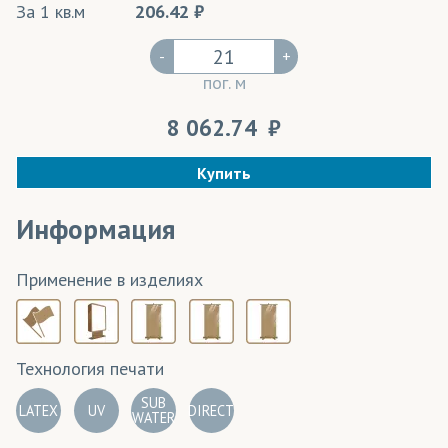
За 1 кв.м
206.42
-
+
пог. м
8 062.74
Купить
Информация
Применение в изделиях
Технология печати
SUB
LATEX
UV
DIRECT
WATER