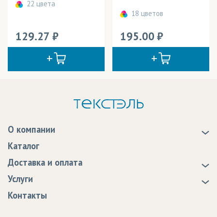
22 цвета
18 цветов
129.27
195.00
О компании
О нас
Каталог
Новости
Доставка и оплата
Статьи
Доставка
Услуги
Программа лояльности
Оплата
Образцы
Контакты
Сертификаты качества
Возврат
Пропитка тканей