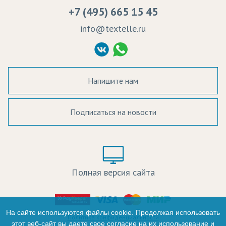
Вакансии
Ремонт и обслуживание оборудования
+7 (495) 665 15 45
Судебные решения
info@textelle.ru
Политика Конфиденциальности
Согласие на обработку ПД
Напишите нам
Подписаться на новости
а в наличии:
Цвет:
Цена:
Полная версия сайта
оличество:
-
На сайте используются файлы cookie. Продолжая использовать
Политика конфиденциальности
этот веб-сайт вы даете свое согласие на их использование и