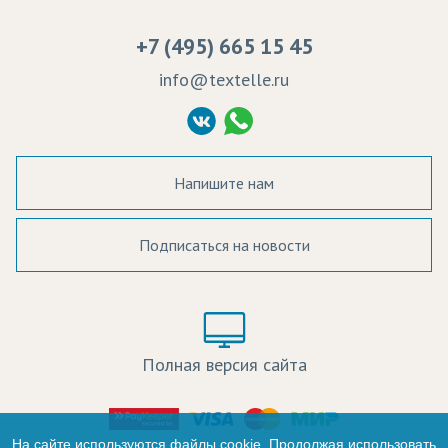
Вакансии
Ремонт и обслуживание оборудования
+7 (495) 665 15 45
Судебные решения
info@textelle.ru
Политика Конфиденциальности
Согласие на обработку ПД
Напишите нам
Подписаться на новости
а в наличии:
Цвет:
Цена:
Полная версия сайта
оличество:
-
На сайте используются файлы cookie. Продолжая использовать