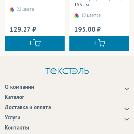
155 см
22 цвета
18 цветов
129.27
195.00
О компании
О нас
Каталог
Новости
Доставка и оплата
Статьи
Доставка
Услуги
Программа лояльности
Оплата
Образцы
Контакты
Сертификаты качества
Возврат
Пропитка тканей