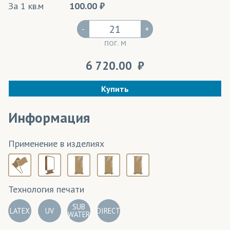
За 1 кв.м
100.00
-
+
пог. м
6 720.00
Купить
Информация
Применение в изделиях
Технология печати
SUB
LATEX
UV
DIRECT
WATER