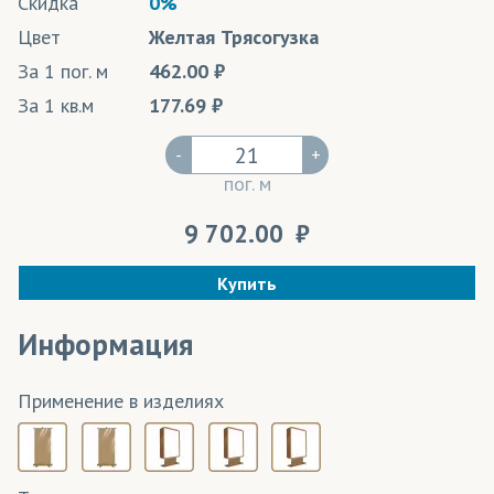
Скидка
0%
Цвет
Желтая Трясогузка
За 1 пог. м
462.00
За 1 кв.м
177.69
-
+
пог. м
9 702.00
Купить
Информация
Применение в изделиях