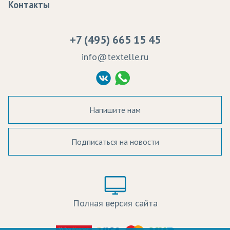
Контакты
Сертификаты качества
Возврат
Пропитка тканей
Вакансии
Ремонт и обслуживание оборудования
+7 (495) 665 15 45
Судебные решения
info@textelle.ru
Политика Конфиденциальности
Согласие на обработку ПД
Напишите нам
Подписаться на новости
а в наличии:
Цвет:
Цена:
Полная версия сайта
оличество: