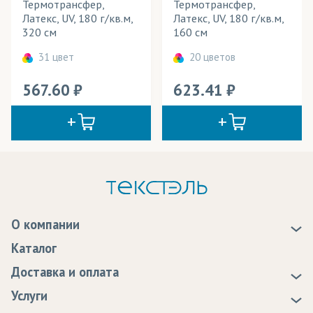
Термотрансфер,
Термотрансфер,
Латекс, UV, 180 г/кв.м,
Латекс, UV, 180 г/кв.м,
320 см
160 см
31 цвет
20 цветов
567.60
623.41
О компании
О нас
Каталог
Новости
Доставка и оплата
Статьи
Доставка
Услуги
Программа лояльности
Оплата
Образцы