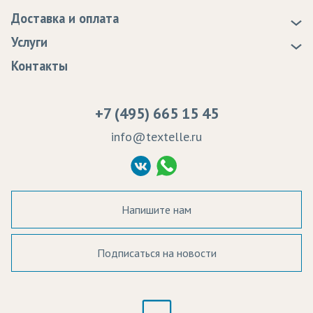
Новости
Доставка и оплата
Статьи
Доставка
Услуги
Программа лояльности
Оплата
Образцы
Контакты
Сертификаты качества
Возврат
Пропитка тканей
Вакансии
Ремонт и обслуживание оборудования
+7 (495) 665 15 45
Судебные решения
info@textelle.ru
Политика Конфиденциальности
Согласие на обработку ПД
Напишите нам
Подписаться на новости
а в наличии:
Цвет: