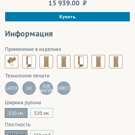
15 939.00
Купить
Информация
Применение в изделиях
Технология печати
SUB
LATEX
UV
DIRECT
WATER
Ширина рулона
320 см.
320 см.
Плотность
210 г/м²
210 г/м²