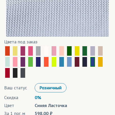
Цвета под заказ
Ваш статус
Розничный
Скидка
0%
Цвет
Синяя Ласточка
За 1 пог. м
598.00