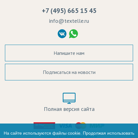
Вакансии
Ремонт и обслуживание оборудования
+7 (495) 665 15 45
Судебные решения
info@textelle.ru
Политика Конфиденциальности
Согласие на обработку ПД
Напишите нам
Подписаться на новости
а в наличии:
Цвет:
Цена:
Полная версия сайта
оличество:
-
На сайте используются файлы cookie. Продолжая использовать
Политика конфиденциальности