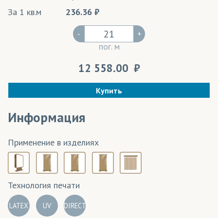
За 1 кв.м
236.36
-
+
пог. м
12 558.00
Купить
Информация
Применение в изделиях
Технология печати
LATEX
UV
DIRECT