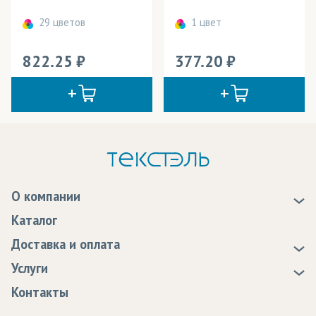
29 цветов
1 цвет
822.25
377.20
О компании
О нас
Каталог
Новости
Доставка и оплата
Статьи
Доставка
Услуги
Программа лояльности
Оплата
Образцы
Контакты
Сертификаты качества
Возврат
Пропитка тканей