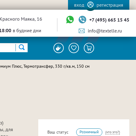
вход
регистрация
Красного Маяка, 16
+7 (495) 665 15 45
18:00
в будние дни
info@textelle.ru
миум Плюс, Термотрансфер, 330 г/кв.м, 150 см
з)
ы, для
Ваш статус
Розничный
(что это?)
вок.