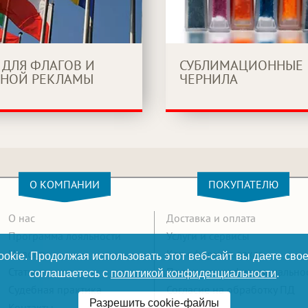
 ДЛЯ ФЛАГОВ И
СУБЛИМАЦИОННЫЕ
НОЙ РЕКЛАМЫ
ЧЕРНИЛА
О КОМПАНИИ
ПОКУПАТЕЛЮ
О нас
Доставка и оплата
Программа лояльности
Услуги и сервисы
Новости
Как оформить заказ
okie. Продолжая использовать этот веб-сайт вы даете свое
Статьи
Политика конфиденциально
соглашаетесь с
политикой конфиденциальности
.
Судебная практика
Согласие на обработку ПД
Разрешить cookie-файлы
Контакты