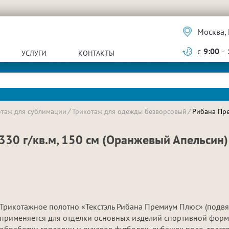
Москва, 
с
9:00
-
УСЛУГИ
КОНТАКТЫ
отаж для сублимации
Трикотаж для одежды безворсовый
Рибана Пре
330 г/кв.м, 150 см (Оранжевый Апельсин)
Трикотажное полотно «Текстэль Рибана Премиум Плюс» (подвя
применяется для отделки основных изделий спортивной форм
обработки горловин и рукавов футболок, рубашек поло, толсто