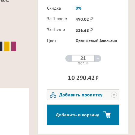
Скидка
0%
За 1 пог. м
490.02
За 1 кв.м
326.68
Цвет
Оранжевый Апельсин
-
+
пог. м
10 290.42
Добавить пропитку
Добавить в корзину