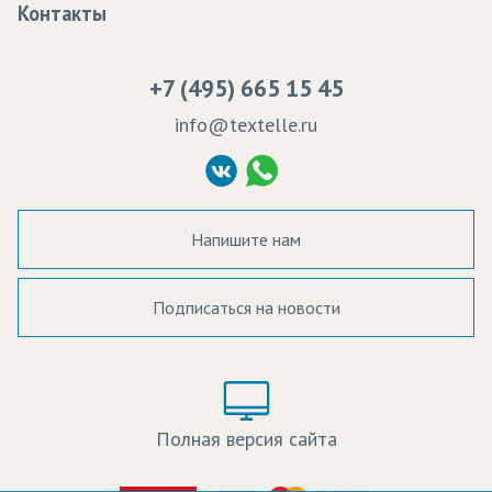
Контакты
Сертификаты качества
Возврат
Пропитка тканей
Вакансии
Ремонт и обслуживание оборудования
+7 (495) 665 15 45
Судебные решения
info@textelle.ru
Политика Конфиденциальности
Согласие на обработку ПД
Напишите нам
Подписаться на новости
а в наличии:
Цвет:
Цена:
Полная версия сайта
оличество: