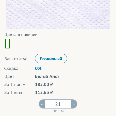
Цвета в наличии
Ваш статус
Розничный
Скидка
0%
Цвет
Белый Аист
За 1 пог. м
185.00
За 1 кв.м
115.63
-
+
пог. м