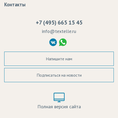
Образцы
Контакты
Сертификаты качества
Возврат
Пропитка тканей
Вакансии
Ремонт и обслуживание оборудования
+7 (495) 665 15 45
Судебные решения
info@textelle.ru
Политика Конфиденциальности
Согласие на обработку ПД
Напишите нам
Подписаться на новости
а в наличии:
Цвет:
Цена:
Полная версия сайта
оличество: