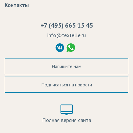
Образцы
Контакты
Сертификаты качества
Возврат
Пропитка тканей
Вакансии
Ремонт и обслуживание оборудования
+7 (495) 665 15 45
Судебные решения
info@textelle.ru
Политика Конфиденциальности
Согласие на обработку ПД
Напишите нам
Подписаться на новости
а в наличии:
Цвет:
Цена:
Полная версия сайта
оличество: