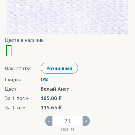
Цвета в наличии
Ваш статус
Розничный
Скидка
0%
Цвет
Белый Аист
За 1 пог. м
185.00
За 1 кв.м
115.63
-
+
пог. м