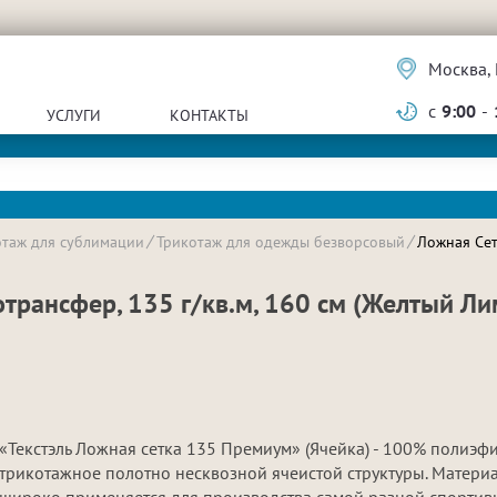
Москва, 
с
9:00
-
УСЛУГИ
КОНТАКТЫ
отаж для сублимации
Трикотаж для одежды безворсовый
Ложная Сет
трансфер, 135 г/кв.м, 160 см (Желтый Ли
«Текстэль Ложная сетка 135 Премиум» (Ячейка) - 100% полиэф
трикотажное полотно несквозной ячеистой структуры. Матери
широко применяется для производства самой разной спортив