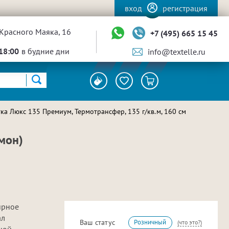
вход
регистрация
Красного Маяка, 16
+7 (495) 665 15 45
18:00
в будние дни
info@textelle.ru
ка Люкс 135 Премиум, Термотрансфер, 135 г/кв.м, 160 см
мон)
ирное
ал
Ваш статус
Розничный
(что это?)
ной