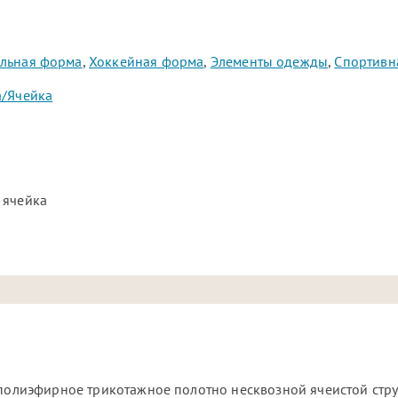
ольная форма
,
Хоккейная форма
,
Элементы одежды
,
Спортивн
а/Ячейка
 ячейка
 полиэфирное трикотажное полотно несквозной ячеистой стру