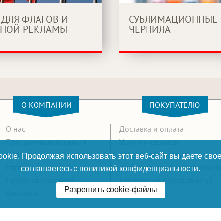
 ДЛЯ ФЛАГОВ И
СУБЛИМАЦИОННЫЕ
НОЙ РЕКЛАМЫ
ЧЕРНИЛА
О КОМПАНИИ
ПОКУПАТЕЛЮ
О нас
Доставка и оплата
Программа лояльности
Услуги и сервисы
Новости
Как оформить заказ
okie. Продолжая использовать этот веб-сайт вы даете свое
Статьи
Политика конфиденциально
соглашаетесь с
политикой конфиденциальности
.
Судебная практика
Согласие на обработку ПД
Разрешить cookie-файлы
Контакты