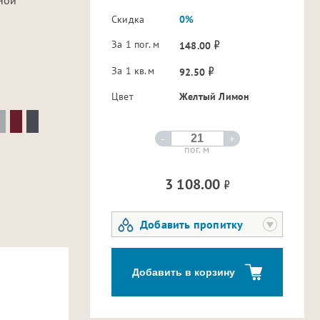
Скидка
0%
За 1 пог. м
148.00
За 1 кв.м
92.50
Цвет
Желтый Лимон
-
+
пог. м
3 108.00
Добавить пропитку
Добавить в корзину