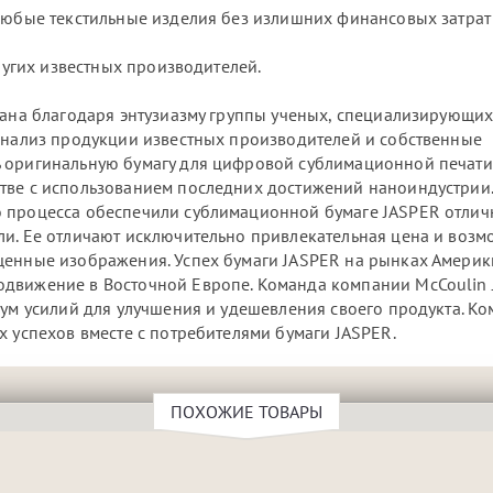
юбые текстильные изделия без излишних финансовых затрат
угих известных производителей.
вана благодаря энтузиазму группы ученых, специализирующих
 анализ продукции известных производителей и собственные
 оригинальную бумагу для цифровой сублимационной печати
стве с использованием последних достижений наноиндустрии
о процесса обеспечили сублимационной бумаге JASPER отли
ли. Ее отличают исключительно привлекательная цена и возм
щенные изображения. Успех бумаги JASPER на рынках Америк
движение в Восточной Европе. Команда компании McCoulin Ja
мум усилий для улучшения и удешевления своего продукта. К
х успехов вместе с потребителями бумаги JASPER.
ПОХОЖИЕ ТОВАРЫ