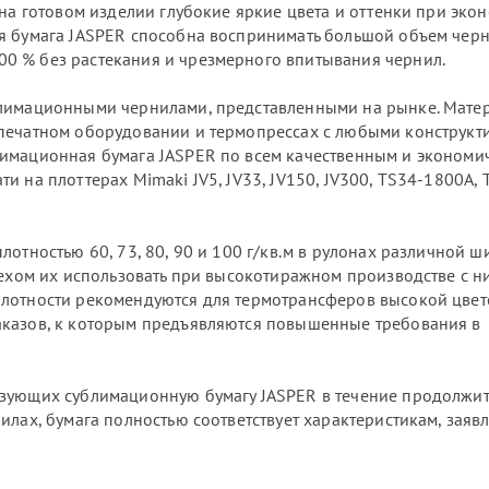
 на готовом изделии глубокие яркие цвета и оттенки при эк
я бумага JASPER способна воспринимать большой объем черн
0 % без растекания и чрезмерного впитывания чернил.
блимационными чернилами, представленными на рынке. Мате
 печатном оборудовании и термопрессах с любыми конструк
лимационная бумага JASPER по всем качественным и экономи
и на плоттерах Mimaki JV5, JV33, JV150, JV300, TS34-1800A,
лотностью 60, 73, 80, 90 и 100 г/кв.м в рулонах различной 
пехом их использовать при высокотиражном производстве с н
плотности рекомендуются для термотрансферов высокой цве
аказов, к которым предъявляются повышенные требования в
ьзующих сублимационную бумагу JASPER в течение продолжи
илах, бумага полностью соответствует характеристикам, зая