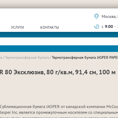
Москва, 
с
9:00
-
УСЛУГИ
КОНТАКТЫ
га
Термотрансферная бумага
Термотрансферная бумага JASPER PAPER 
80 Эксклюзив, 80 г/кв.м, 91,4 см, 100 м
Сублимационная бумага JASPER от канадской компании McCou
Jasper Inc. является промежуточным носителем со специальны
покрытием, предотвращающим поглощение дисперсного крас