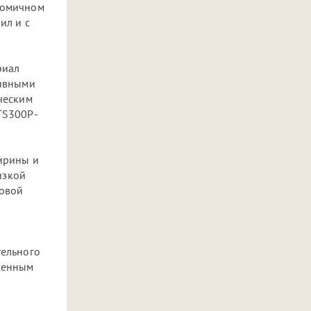
ономичном
ил и с
риал
тивными
ческим
 TS300P-
ширины и
изкой
товой
тельного
вленным