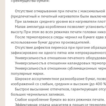
Преимущества бумаги:
Отсутствие отмарывания при печати с максимальной 
(предпечатный и печатный нагреватели были выключе
При заливках среднего уровня все нагреватели плотт
Малая амплитуда коробления позволяет установить п
высоту. При этом во всех режимах печати головки нико
После термопереноса следы чернил на бумаге едва за
использовании бумаг других производителей.
Отсутствие дефектов переноса при прогоне образцов
зафиксировано ни одного пятна или непрокрашенного 
Универсальность в отношении печатного оборудовани
Универсальность в отношении каландровых термопресс
Универсальность в отношении сублимационных чернил 
популярные марки.
Широкое ассортиментное разнообразие бумаг, позво
изображений со слабым, средним и высоким (до 400 %
Быстрое высыхание отпечатков, гарантирующее отсут
больших чернильных заливках.
Слабое коробление бумаги во всех режимах печати.
Эффективная отдача красителя в процессе термопер