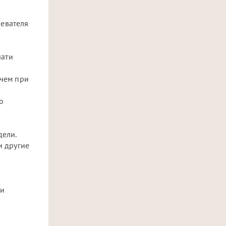
евателя
чати
 чем при
о
дели.
и другие
ри