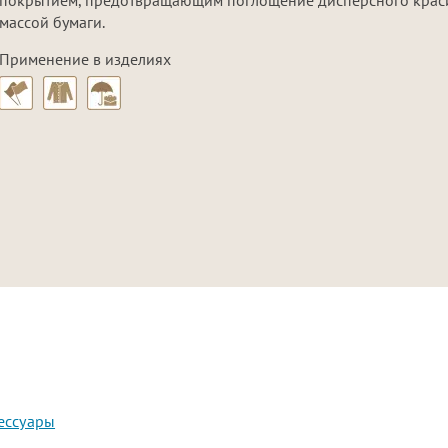
массой бумаги.
Цвета в наличии
Цвета под заказ
Применение в изделиях
Нет в наличии
ессуары