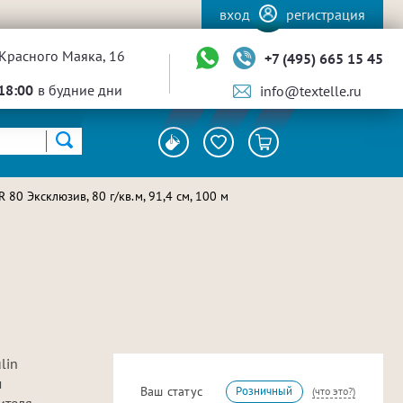
вход
регистрация
Красного Маяка, 16
+7 (495) 665 15 45
18:00
в будние дни
info@textelle.ru
80 Эксклюзив, 80 г/кв.м, 91,4 см, 100 м
lin
м
Ваш статус
Розничный
(что это?)
ителя