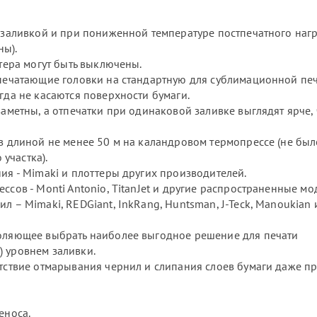
заливкой и при пониженной температуре постпечатного нагр
ны).
ера могут быть выключены.
ечатающие головки на стандартную для сублимационной пе
гда не касаются поверхности бумаги.
метны, а отпечатки при одинаковой заливке выглядят ярче,
 длиной не менее 50 м на каландровом термопрессе (не был
участка).
я - Mimaki и плоттеры других производителей.
ов - Monti Antonio, TitanJet и другие распространенные мо
– Mimaki, REDGiant, InkRang, Huntsman, J-Teck, Manoukian 
ляющее выбрать наиболее выгодное решение для печати
) уровнем заливки.
ствие отмарывания чернил и слипания слоев бумаги даже п
еноса.