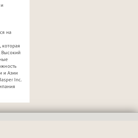
 и
ся на
, которая
. Высокий
чные
ожность
и и Азии
sper Inc.
омпания