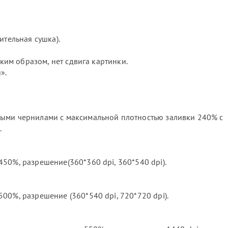
ительная сушка).
аким образом, нет сдвига картинки.
».
ными чернилами с максимальной плотностью заливки 240% с
.
50%, разрешение(360*360 dpi, 360*540 dpi).
00%, разрешение (360*540 dpi, 720*720 dpi).