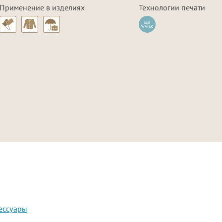
Цвета в наличии
Применение в изделиях
Технологии печати
SUB
WATER
ессуары