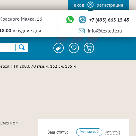
вход
регистрация
Красного Маяка, 16
+7 (495) 665 15 45
18:00
в будние дни
info@textelle.ru
col HTR 2000, 70 г/кв.м, 132 см, 185 м
лементом
Ваш статус
Розничный
(что это?)