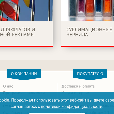
 ДЛЯ ФЛАГОВ И
СУБЛИМАЦИОННЫЕ
НОЙ РЕКЛАМЫ
ЧЕРНИЛА
О КОМПАНИИ
ПОКУПАТЕЛЮ
О нас
Доставка и оплата
Программа лояльности
Услуги и сервисы
Новости
Как оформить заказ
okie. Продолжая использовать этот веб-сайт вы даете свое
Статьи
Политика конфиденциально
соглашаетесь с
политикой конфиденциальности
.
Судебная практика
Согласие на обработку ПД