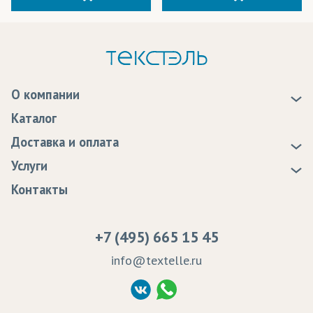
О компании
О нас
Каталог
Новости
Доставка и оплата
Статьи
Доставка
Услуги
Программа лояльности
Оплата
Образцы
Контакты
Сертификаты качества
Возврат
Пропитка тканей
Вакансии
Ремонт и обслуживание оборудования
+7 (495) 665 15 45
Судебные решения
info@textelle.ru
Политика Конфиденциальности
Согласие на обработку ПД