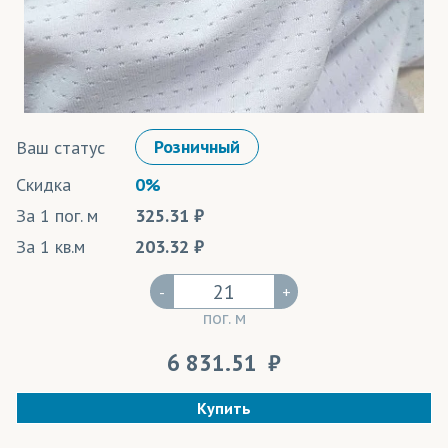
Цвета в наличии
Ваш статус
Розничный
Скидка
0%
За 1 пог. м
325.31
За 1 кв.м
203.32
-
+
пог. м
6 831.51
Купить