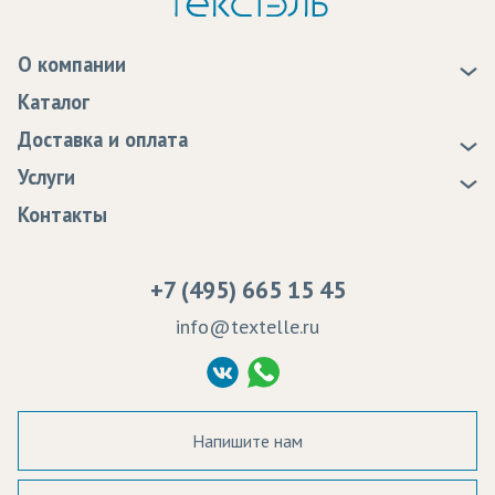
О компании
О нас
Каталог
Новости
Доставка и оплата
Статьи
Доставка
Услуги
Программа лояльности
Оплата
Образцы
Контакты
Сертификаты качества
Возврат
Пропитка тканей
Вакансии
Ремонт и обслуживание оборудования
+7 (495) 665 15 45
Судебные решения
info@textelle.ru
Политика Конфиденциальности
Согласие на обработку ПД
Напишите нам