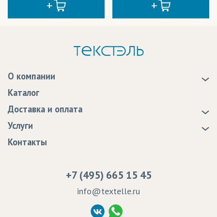
О компании
О нас
Каталог
Новости
Доставка и оплата
Статьи
Доставка
Услуги
Программа лояльности
Оплата
Образцы
Контакты
Сертификаты качества
Возврат
Пропитка тканей
Вакансии
Ремонт и обслуживание оборудования
+7 (495) 665 15 45
Судебные решения
info@textelle.ru
Политика Конфиденциальности
Согласие на обработку ПД