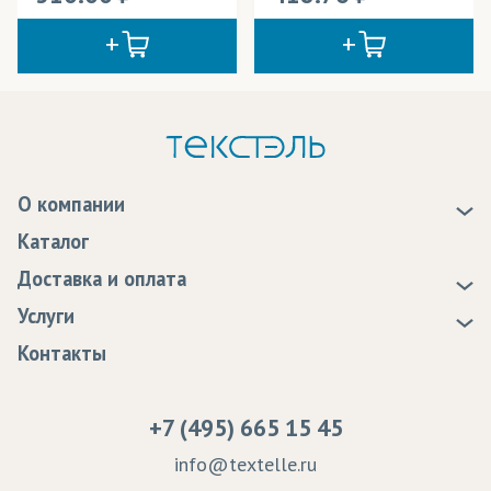
О компании
О нас
Каталог
Новости
Доставка и оплата
Статьи
Доставка
Услуги
Программа лояльности
Оплата
Образцы
Контакты
Сертификаты качества
Возврат
Пропитка тканей
Вакансии
Ремонт и обслуживание оборудования
+7 (495) 665 15 45
Судебные решения
info@textelle.ru
Политика Конфиденциальности