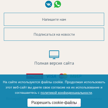
Согласие на обработку ПД
Напишите нам
Подписаться на новости
а в наличии:
Цвет:
Цена:
Полная версия сайта
оличество:
-
На сайте используются файлы cookie. Продолжая использовать
Политика конфиденциальности
этот веб-сайт вы даете свое согласие на их использование и
Согласие на обработку ПД
соглашаетесь с
политикой конфиденциальности
.
+
Копирайт: 2010-2026 © Текстэль Все права защищены
Разрешить cookie-файлы
Итого:
разработка и поддержка