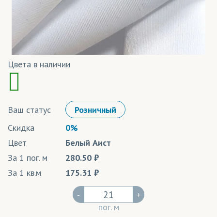
Цвета в наличии
Ваш статус
Розничный
Скидка
0%
Цвет
Белый Аист
За 1 пог. м
280.50
За 1 кв.м
175.31
-
+
пог. м