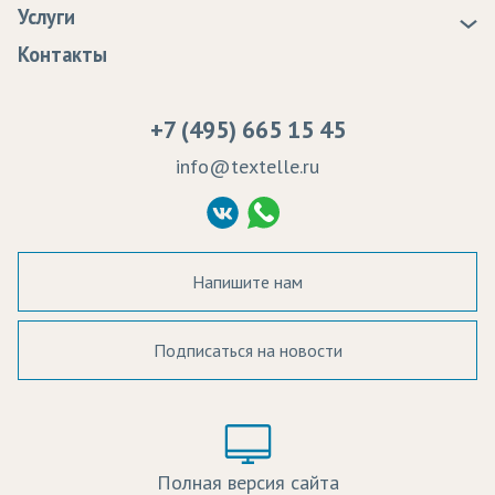
Услуги
Программа лояльности
Оплата
Образцы
Контакты
Сертификаты качества
Возврат
Пропитка тканей
Вакансии
Ремонт и обслуживание оборудования
+7 (495) 665 15 45
Судебные решения
info@textelle.ru
Политика Конфиденциальности
Согласие на обработку ПД
Напишите нам
Подписаться на новости
а в наличии:
Цвет:
Цена:
Полная версия сайта