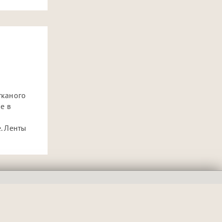
тканого
е в
. Ленты