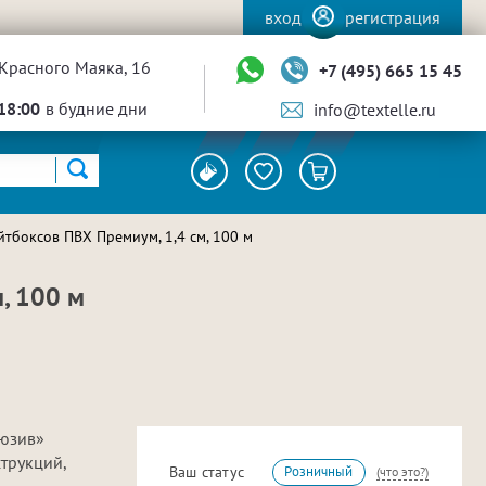
вход
регистрация
Красного Маяка, 16
+7 (495) 665 15 45
18:00
в будние дни
info@textelle.ru
тбоксов ПВХ Премиум, 1,4 см, 100 м
, 100 м
люзив»
трукций,
Ваш статус
Розничный
(что это?)