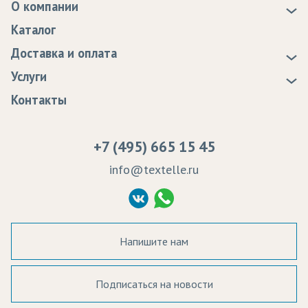
О компании
О нас
Каталог
Новости
Доставка и оплата
Статьи
Доставка
Услуги
Программа лояльности
Оплата
Образцы
Контакты
Сертификаты качества
Возврат
Пропитка тканей
Вакансии
Ремонт и обслуживание оборудования
+7 (495) 665 15 45
Судебные решения
info@textelle.ru
Политика Конфиденциальности
Согласие на обработку ПД
Напишите нам
Подписаться на новости