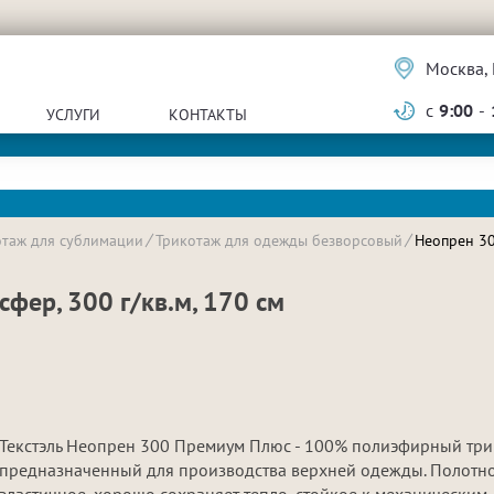
Москва, 
с
9:00
-
УСЛУГИ
КОНТАКТЫ
отаж для сублимации
Трикотаж для одежды безворсовый
Неопрен 30
фер, 300 г/кв.м, 170 см
Текстэль Неопрен 300 Премиум Плюс - 100% полиэфирный три
предназначенный для производства верхней одежды. Полотн
эластичное, хорошо сохраняет тепло, стойкое к механическим