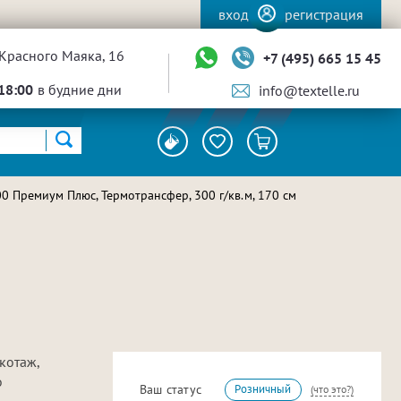
вход
регистрация
Красного Маяка, 16
+7 (495) 665 15 45
18:00
в будние дни
info@textelle.ru
0 Премиум Плюс, Термотрансфер, 300 г/кв.м, 170 см
котаж,
о
Ваш статус
Розничный
(что это?)