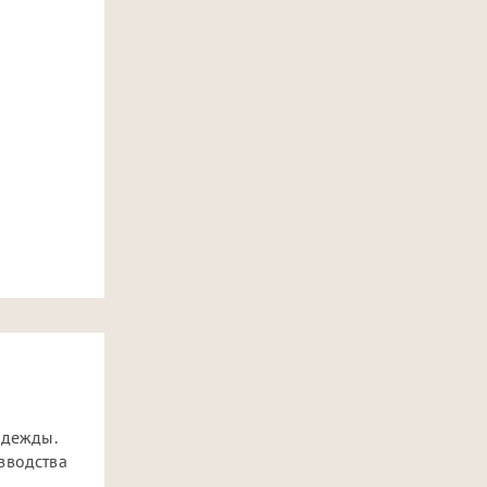
одежды.
зводства