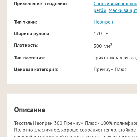
Применение в изделиях:
Спортивные костю
регби
,
Маски защи
Тип ткани:
Неопрен
Ширина рулона:
170 см
2
Плотность:
300 г/м
Тип плетения:
Трикотажная вязка,
Ценовая категория:
Премиум Плюс
Описание
Текстэль Неопрен 300 Премиум Плюс - 100% полиэфир
Полотно эластичное, хорошо сохраняет тепло, стойкое
верхней и спортивной одежды: курток, пальто, пиджак