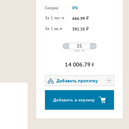
Скидка
0%
За 1 пог. м
666.99
За 1 кв.м
392.35
-
+
пог. м
14 006.79
Добавить пропитку
Добавить в корзину