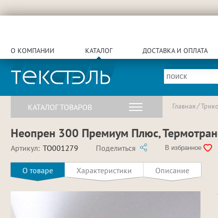
О КОМПАНИИ
КАТАЛОГ
ДОСТАВКА И ОПЛАТА
Главная
Трик
КАТАЛОГ ТОВАРОВ
Неопрен 300 Премиум Плюс, Термотранс
Артикул:
TO001279
Поделиться
В избранное
О товаре
Характеристики
Описание