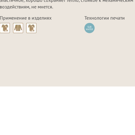
воздействиям, не мнется.
Цвета в наличии
Цвета под заказ
Применение в изделиях
Технологии печати
Нет в наличии
SUB
WATER