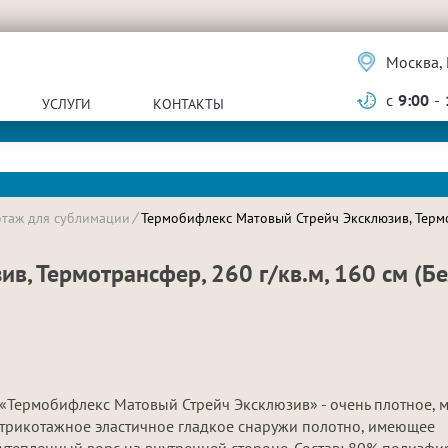
Москва, 
с
9:00
-
УСЛУГИ
КОНТАКТЫ
отаж для сублимации
Термобифлекс Матовый Стрейч Эксклюзив, Термо
, Термотрансфер, 260 г/кв.м, 160 см (Бе
«Термобифлекс Матовый Стрейч Эксклюзив» - очень плотное, 
трикотажное эластичное гладкое снаружи полотно, имеющее
утепленный ворс на внутренней стороне. Состав: 80% полиэфи