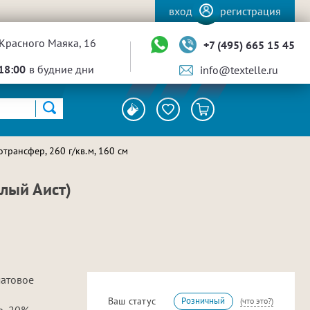
вход
регистрация
Красного Маяка, 16
+7 (495) 665 15 45
18:00
в будние дни
info@textelle.ru
трансфер, 260 г/кв.м, 160 см
лый Аист)
матовое
Ваш статус
Розничный
(что это?)
р, 20%