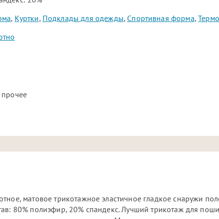
рма
,
Куртки
,
Подклады для одежды
,
Спортивная форма
,
Термо
отно
 прочее
отное, матовое трикотажное эластичное гладкое снаружи пол
тав: 80% полиэфир, 20% спандекс. Лучший трикотаж для пош