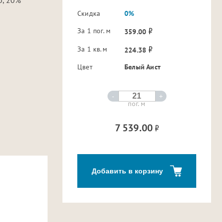
Скидка
0%
За 1 пог. м
359.00
За 1 кв.м
224.38
Цвет
Белый Аист
-
+
пог. м
7 539.00
Добавить в корзину