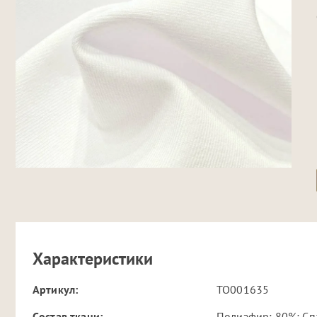
Характеристики
Артикул:
TO001635
Cостав ткани:
Полиэфир: 80%; Сп