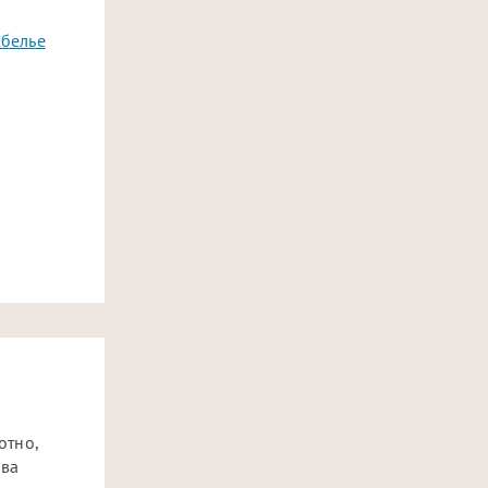
белье
отно,
ива