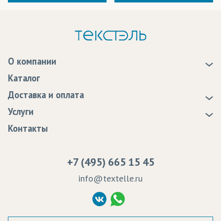
О компании
О нас
Каталог
Новости
Доставка и оплата
Статьи
Доставка
Услуги
Программа лояльности
Оплата
Образцы
Контакты
Сертификаты качества
Возврат
Пропитка тканей
Вакансии
Ремонт и обслуживание оборудования
+7 (495) 665 15 45
Судебные решения
info@textelle.ru
Политика Конфиденциальности
Согласие на обработку ПД