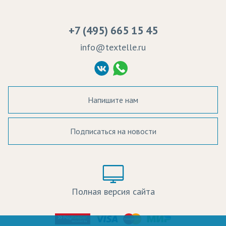
Сертификаты качества
Возврат
Пропитка тканей
Вакансии
Ремонт и обслуживание оборудования
+7 (495) 665 15 45
Судебные решения
info@textelle.ru
Политика Конфиденциальности
Согласие на обработку ПД
Напишите нам
Подписаться на новости
а в наличии:
Цвет:
Цена:
Полная версия сайта
оличество: