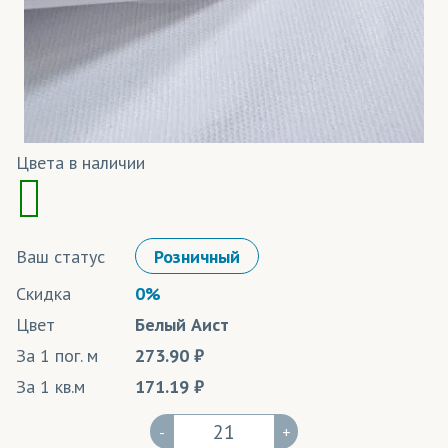
Цвета в наличии
Ваш статус
Розничный
Скидка
0%
Цвет
Белый Аист
За 1 пог. м
273.90
За 1 кв.м
171.19
-
+