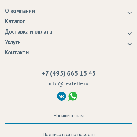
О компании
О нас
Каталог
Новости
Доставка и оплата
Статьи
Доставка
Услуги
Программа лояльности
Оплата
Образцы
Контакты
Сертификаты качества
Возврат
Пропитка тканей
Вакансии
Ремонт и обслуживание оборудования
+7 (495) 665 15 45
Судебные решения
info@textelle.ru
Политика Конфиденциальности
Согласие на обработку ПД
Напишите нам
Подписаться на новости