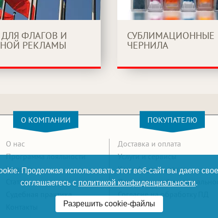
 ДЛЯ ФЛАГОВ И
СУБЛИМАЦИОННЫЕ
НОЙ РЕКЛАМЫ
ЧЕРНИЛА
О КОМПАНИИ
ПОКУПАТЕЛЮ
О нас
Доставка и оплата
Программа лояльности
Услуги и сервисы
Новости
Как оформить заказ
okie. Продолжая использовать этот веб-сайт вы даете свое
Статьи
Политика конфиденциально
соглашаетесь с
политикой конфиденциальности
.
Судебная практика
Согласие на обработку ПД
Разрешить cookie-файлы
Контакты