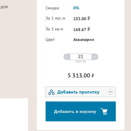
 для
Скидка
0%
За 1 пог. м
253.00
За 1 кв.м
168.67
Цвет
Аквамарин
-
+
пог. м
5 313.00
Добавить пропитку
Добавить в корзину