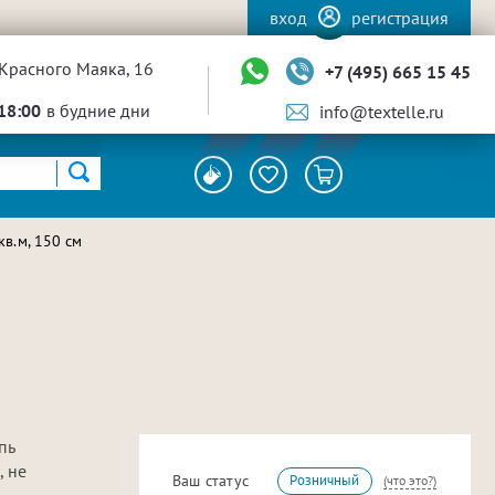
вход
регистрация
Красного Маяка, 16
+7 (495) 665 15 45
18:00
в будние дни
info@textelle.ru
в.м, 150 см
пь
, не
Ваш статус
Розничный
(что это?)