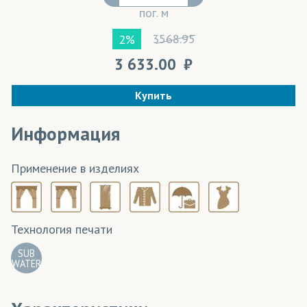
пог. м
3568.95
2%
3 633.00
Купить
Информация
Применение в изделиях
Технология печати
SUB
WATER