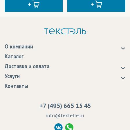
О компании
О нас
Каталог
Новости
Доставка и оплата
Статьи
Доставка
Услуги
Программа лояльности
Оплата
Образцы
Контакты
Сертификаты качества
Возврат
Пропитка тканей
Вакансии
Ремонт и обслуживание оборудования
+7 (495) 665 15 45
Судебные решения
info@textelle.ru
Политика Конфиденциальности
Согласие на обработку ПД