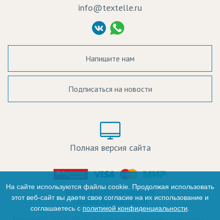
info@textelle.ru
Политика Конфиденциальности
Согласие на обработку ПД
Напишите нам
Подписаться на новости
а в наличии:
Цвет:
Цена:
Полная версия сайта
оличество:
-
На сайте используются файлы cookie. Продолжая использовать
Политика конфиденциальности
этот веб-сайт вы даете свое согласие на их использование и
Согласие на обработку ПД
соглашаетесь с
политикой конфиденциальности
.
+
Копирайт: 2010-2026 © Текстэль Все права защищены