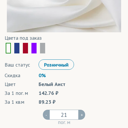
Цвета под заказ
Ваш статус
Розничный
Скидка
0%
Цвет
Белый Аист
За 1 пог. м
142.76
За 1 кв.м
89.23
-
+
пог. м