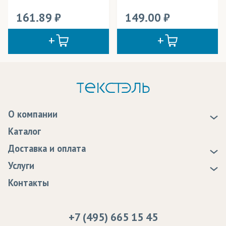
161.89
149.00
О компании
О нас
Каталог
Новости
Доставка и оплата
Статьи
Доставка
Услуги
Программа лояльности
Оплата
Образцы
Контакты
Сертификаты качества
Возврат
Пропитка тканей
Вакансии
Ремонт и обслуживание оборудования
+7 (495) 665 15 45
Судебные решения